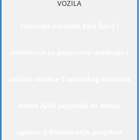
VOZILA
Općinski načelnik Edis Šarić i
ministrica za prostorno uređenje i
zaštitu okolice Tuzlanskog kantona
Anela Ajšić potpisali su danas
ugovor o finansiranju projekta