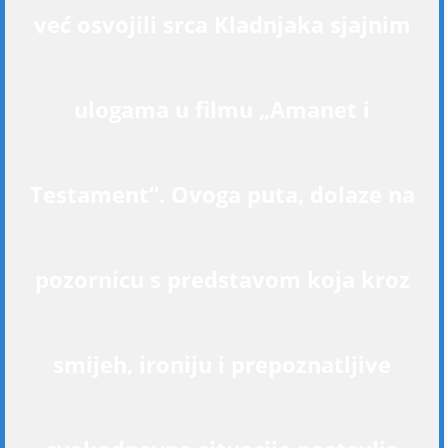
već osvojili srca Kladnjaka sjajnim
ulogama u filmu „Amanet i
Testament“. Ovoga puta, dolaze na
pozornicu s predstavom koja kroz
smijeh, ironiju i prepoznatljive