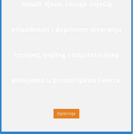
osnaži djecu, razvije osjećaj
pripadnosti i doprinese stvaranju
toplijeg, ljepšeg i inspirativnijeg
ambijenta u prostorijama Centra.
Opširnije