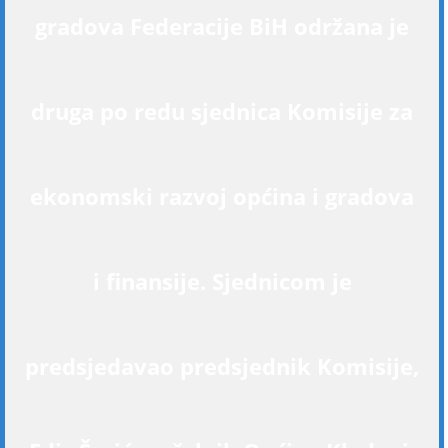
gradova Federacije BiH održana je
druga po redu sjednica Komisije za
ekonomski razvoj općina i gradova
i finansije. Sjednicom je
predsjedavao predsjednik Komisije,