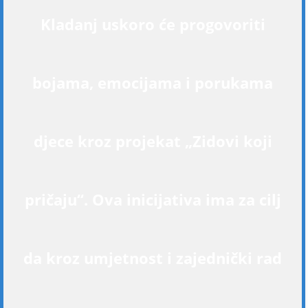
Kladanj uskoro će progovoriti
bojama, emocijama i porukama
djece kroz projekat „Zidovi koji
pričaju“. Ova inicijativa ima za cilj
da kroz umjetnost i zajednički rad