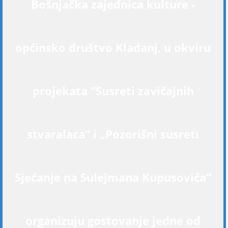
Bošnjačka zajednica kulture -
općinsko društvo Kladanj, u okviru
projekata “Susreti zavičajnih
stvaralaca“ i „Pozorišni susreti
Sjećanje na Sulejmana Kupusovića“
organizuju gostovanje jedne od