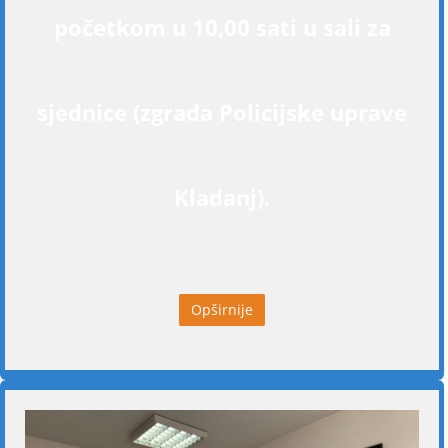
početkom u 10,00 sati u sali za
sjednice (zgrada Policijske uprave
Kladanj).
Opširnije