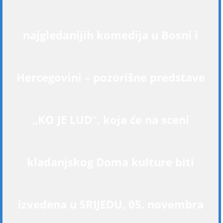
najgledanijih komedija u Bosni i
Hercegovini – pozorišne predstave
„KO JE LUD“, koja će na sceni
kladanjskog Doma kulture biti
izvedena u SRIJEDU, 05. novembra