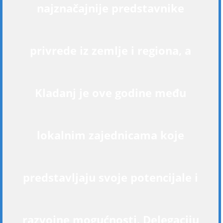
najznačajnije predstavnike
privrede iz zemlje i regiona, a
Kladanj je ove godine među
lokalnim zajednicama koje
predstavljaju svoje potencijale i
razvojne mogućnosti. Delegaciju