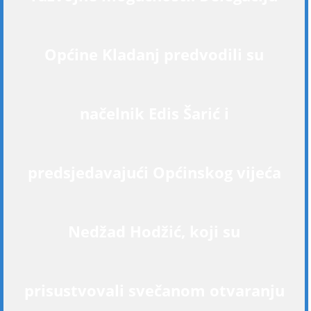
Općine Kladanj predvodili su
načelnik Edis Šarić i
predsjedavajući Općinskog vijeća
Nedžad Hodžić, koji su
prisustvovali svečanom otvaranju