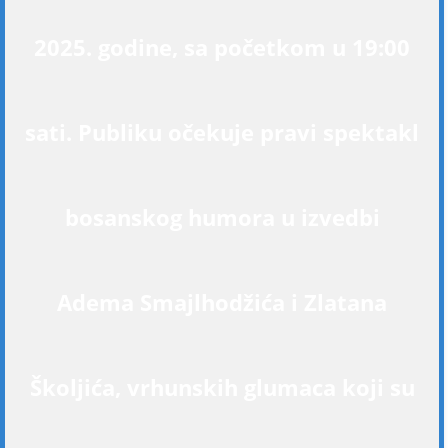
2025. godine, sa početkom u 19:00
sati. Publiku očekuje pravi spektakl
bosanskog humora u izvedbi
Adema Smajlhodžića i Zlatana
Školjića, vrhunskih glumaca koji su