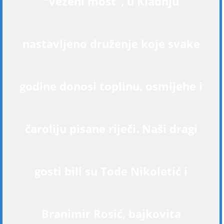
"Vezeni most“, u Kladnju
nastavljeno druženje koje svake
godine donosi toplinu, osmijehe i
čaroliju pisane riječi. Naši dragi
gosti bili su Tode Nikoletić i
Branimir Rosić, bajkovita