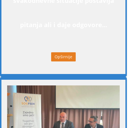
svakodnevne situacije postavlja
pitanja ali i daje odgovore...
Opširnije