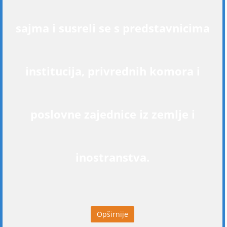
sajma i susreli se s predstavnicima
institucija, privrednih komora i
poslovne zajednice iz zemlje i
inostranstva.
Opširnije