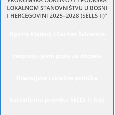
EKONOMSKA ODRŽIVOST I PODRŠKA
LOKALNOM STANOVNIŠTVU U BOSNI
I HERCEGOVINI 2025–2028 (SELLS II)”
Općina Kladanj i Caritas Švicarske
raspisuju Javni poziv za dodjelu
finansijske i stručne podrške
korisnicima projekta SELLS II, koji