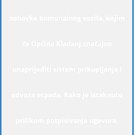
nabavke komunalnog vozila, kojim
će Općina Kladanj značajno
unaprijediti sistem prikupljanja i
odvoza otpada. Kako je istaknuto
prilikom potpisivanja ugovora,