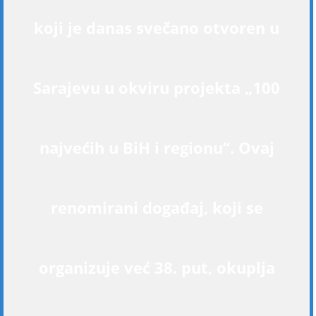
koji je danas svečano otvoren u
Sarajevu u okviru projekta „100
najvećih u BiH i regionu“. Ovaj
renomirani događaj, koji se
organizuje već 38. put, okuplja