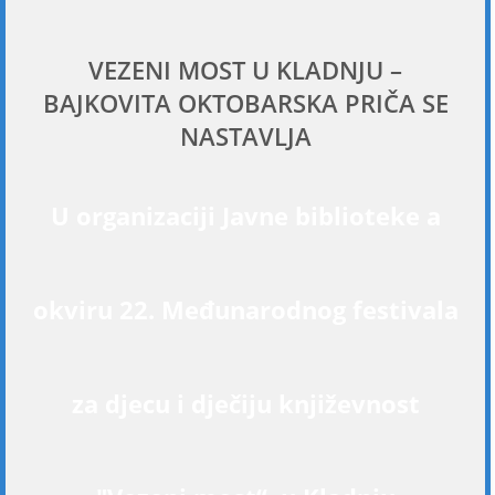
VEZENI MOST U KLADNJU –
BAJKOVITA OKTOBARSKA PRIČA SE
NASTAVLJA
U organizaciji Javne biblioteke a
okviru 22. Međunarodnog festivala
za djecu i dječiju književnost