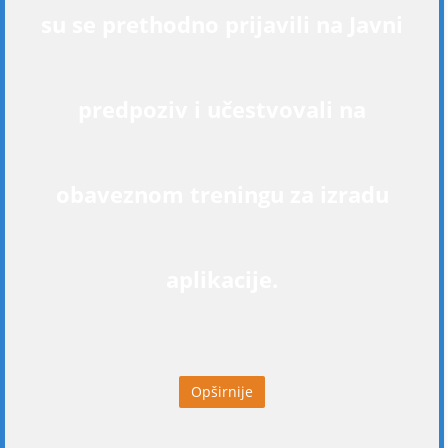
su se prethodno prijavili na Javni
predpoziv i učestvovali na
obaveznom treningu za izradu
aplikacije.
Opširnije