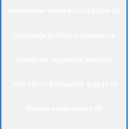
komunalno vozilo bit će ključno za
rješavanje problema transporta
otpada do regionalne deponije
„EKO SEP“ u Živinicama, koja je od
Kladnja udaljena oko 50