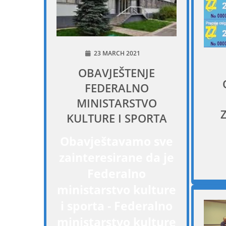
23 MARCH 2021
OBAVJEŠTENJE
FEDERALNO
MINISTARSTVO
KULTURE I SPORTA
Obavještavamo sve
zainteresirane da je
Federalno
ministarstvo kulture
i sporta - Federalno
ministarstvo kulture