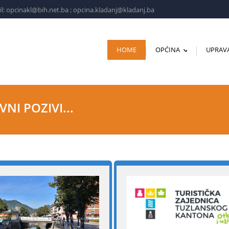
l: opcinakl@bih.net.ba ; opcina.kladanj@kladanj.ba
HOME
OPĆINA
UPRAV
...
NI POZIVI...