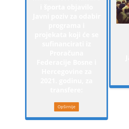
i športa objavilo
Javni poziv za odabir
programa i
projekata koji će se
sufinancirati iz
Proračuna
J
Federacije Bosne i
Hercegovine za
2021. godinu, za
transfere:
Opširnije