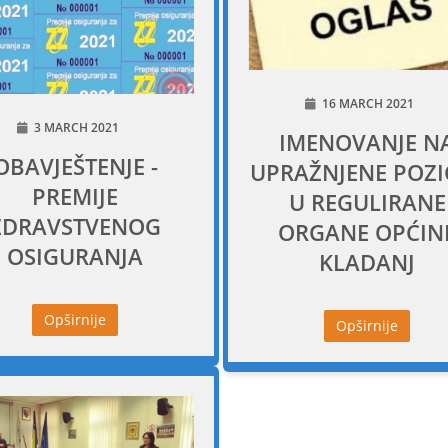
16 MARCH 2021
3 MARCH 2021
IMENOVANJE N
OBAVJEŠTENJE -
UPRAŽNJENE POZIC
PREMIJE
U REGULIRANE
ZDRAVSTVENOG
ORGANE OPĆIN
OSIGURANJA
KLADANJ
Opširnije
Opširnije