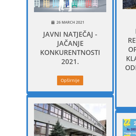
26 MARCH 2021
JAVNI NATJEČAJ -
RE
JAČANJE
OP
KONKURENTNOSTI
KL
2021.
ODR
Opširnije