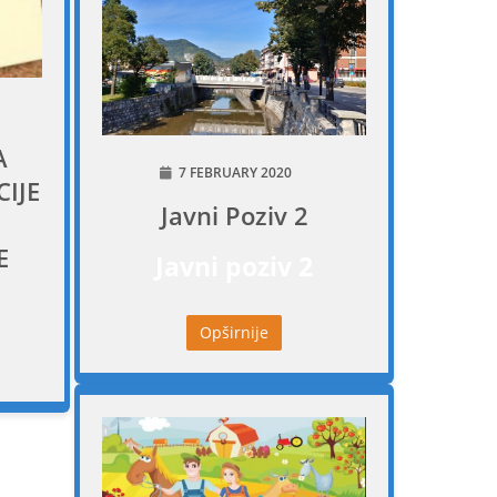
A
7 FEBRUARY 2020
IJE
Javni Poziv 2
E
Javni poziv 2
Opširnije