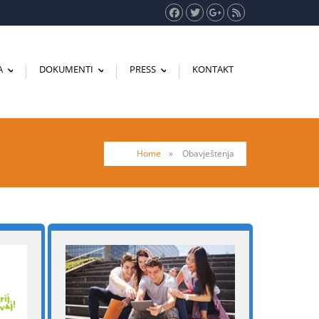
A
DOKUMENTI
PRESS
KONTAKT
...
...
...
Home
»
Obavještenja