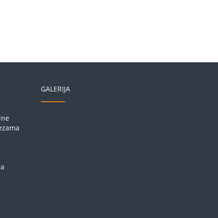
GALERIJA
lne
vezama
na