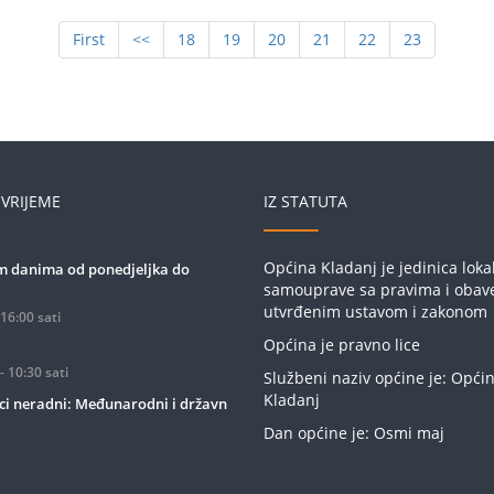
First
<<
18
19
20
21
22
23
VRIJEME
IZ STATUTA
Općina Kladanj je jedinica loka
 danima od ponedjeljka do
samouprave sa pravima i oba
utvrđenim ustavom i zakonom
 16:00 sati
Općina je pravno lice
- 10:30 sati
Službeni naziv općine je: Opći
Kladanj
ci neradni: Međunarodni i državn
Dan općine je: Osmi maj