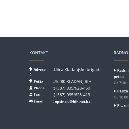
KONTAKT
RADNO 
:Ulica Kladanjske brigade
Adresa
Radnim
2
petka
:75280 KLADANJ BIH
Pošta
Od 7:30 -
:(+387) 035/628-450
Phone
Pauza
:(+387) 035/628-413
Fax
Od 10:00 
:
Email
opcinakl@bih.net.ba
Prazni