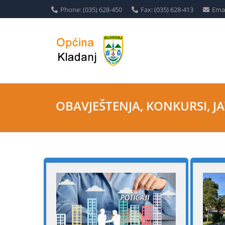
Phone: (035) 628-450
Fax: (035) 628-413
Emai
OBAVJEŠTENJA, KONKURSI, JAV