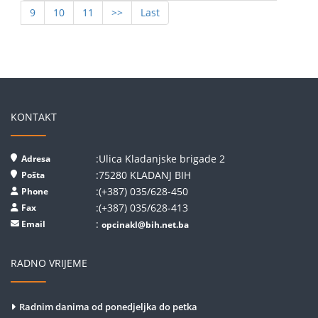
9
10
11
>>
Last
KONTAKT
:Ulica Kladanjske brigade 2
Adresa
:75280 KLADANJ BIH
Pošta
:(+387) 035/628-450
Phone
:(+387) 035/628-413
Fax
:
Email
opcinakl@bih.net.ba
RADNO VRIJEME
Radnim danima od ponedjeljka do petka