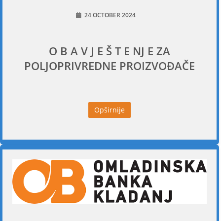
24 OCTOBER 2024
O B A V J E Š T E NJ E ZA
POLJOPRIVREDNE PROIZVOĐAČE
Opširnije