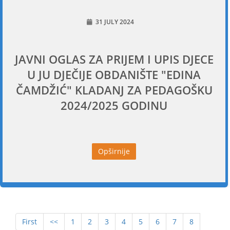
31 JULY 2024
JAVNI OGLAS ZA PRIJEM I UPIS DJECE
U JU DJEČIJE OBDANIŠTE "EDINA
ČAMDŽIĆ" KLADANJ ZA PEDAGOŠKU
2024/2025 GODINU
Opširnije
First
<<
1
2
3
4
5
6
7
8