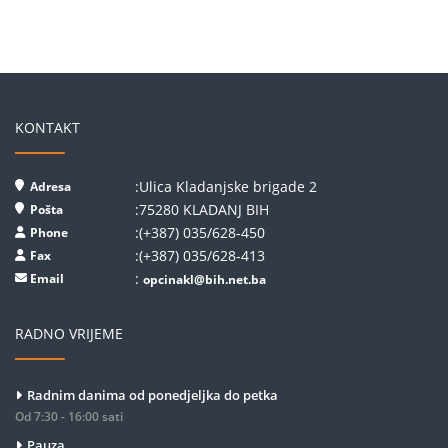
KONTAKT
:Ulica Kladanjske brigade 2
Adresa
:75280 KLADANJ BIH
Pošta
:(+387) 035/628-450
Phone
:(+387) 035/628-413
Fax
:
Email
opcinakl@bih.net.ba
RADNO VRIJEME
Radnim danima od ponedjeljka do petka
Od 7:30 - 16:00 sati
Pauza