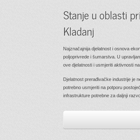
Stanje u oblasti p
Kladanj
Najznačajnija djelatnost i osnova eko
poljoprivrede i šumarstva. U upravlj
ove djelatnosti i usmjeriti aktivnosti 
Djelatnost prerađivačke industrije je n
potrebno usmjeriti na potporu postoje
infrastrukture potrebne za daljnji razv