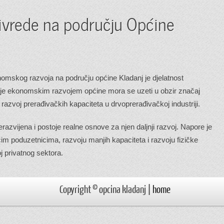
rivrede na području Općine
nomskog razvoja na području općine Kladanj je djelatnost
anje ekonomskim razvojem općine mora se uzeti u obzir značaj
na razvoj prerađivačkih kapaciteta u drvoprerađivačkoj industriji.
erazvijena i postoje realne osnove za njen daljnji razvoj. Napore je
ćim poduzetnicima, razvoju manjih kapaciteta i razvoju fizičke
oj privatnog sektora.
Copyright © opcina kladanj |
home