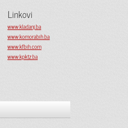
Linkovi
www.kladanj.ba
www.komorabih.ba
www.kfbih.com
www.kpktz.ba