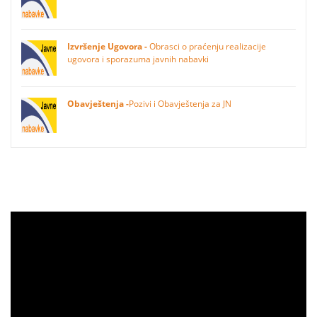
Izvršenje Ugovora -
Obrasci o praćenju realizacije
ugovora i sporazuma javnih nabavki
Obavještenja -
Pozivi i Obavještenja za JN