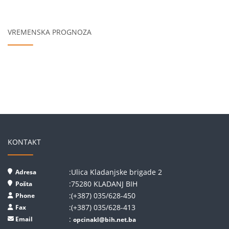
VREMENSKA PROGNOZA
KONTAKT
:Ulica Kladanjske brigade 2
Adresa
:75280 KLADANJ BIH
Pošta
:(+387) 035/628-450
Phone
:(+387) 035/628-413
Fax
:
Email
opcinakl@bih.net.ba