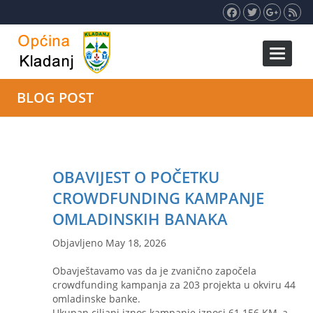
Toggle 
BLOG POST
OBAVIJEST O POČETKU
CROWDFUNDING KAMPANJE
OMLADINSKIH BANAKA
Objavljeno May 18, 2026
Obavještavamo vas da je zvanično započela
crowdfunding kampanja za 203 projekta u okviru 44
omladinske banke.
Ukupan ciljani iznos kampanje iznosi 61.156 KM, a