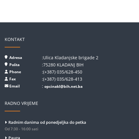
KONTAKT
:Ulica Kladanjske brigade 2
Adresa
:75280 KLADANJ BIH
Pošta
:(+387) 035/628-450
Phone
:(+387) 035/628-413
Fax
:
Email
opcinakl@bih.net.ba
RADNO VRIJEME
Radnim danima od ponedjeljka do petka
Od 7:30 - 16:00 sati
Pauza