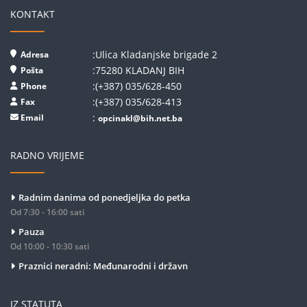
KONTAKT
:Ulica Kladanjske brigade 2
Adresa
:75280 KLADANJ BIH
Pošta
:(+387) 035/628-450
Phone
:(+387) 035/628-413
Fax
:
Email
opcinakl@bih.net.ba
RADNO VRIJEME
Radnim danima od ponedjeljka do petka
Od 7:30 - 16:00 sati
Pauza
Od 10:00 - 10:30 sati
Praznici neradni: Međunarodni i državn
IZ STATUTA