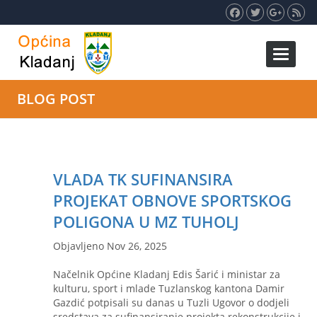
Toggle 
BLOG POST
VLADA TK SUFINANSIRA
PROJEKAT OBNOVE SPORTSKOG
POLIGONA U MZ TUHOLJ
Objavljeno Nov 26, 2025
Načelnik Općine Kladanj Edis Šarić i ministar za
kulturu, sport i mlade Tuzlanskog kantona Damir
Gazdić potpisali su danas u Tuzli Ugovor o dodjeli
sredstava za sufinansiranje projekta rekonstrukcije i