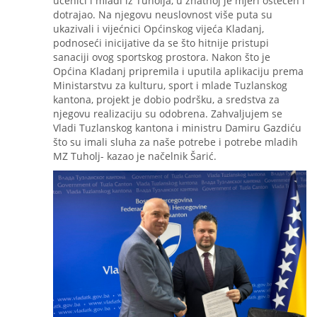
učenici i mladi iz Tuholja, u znatnoj je mjeri oštećen i
dotrajao. Na njegovu neuslovnost više puta su
ukazivali i vijećnici Općinskog vijeća Kladanj,
podnoseći inicijative da se što hitnije pristupi
sanaciji ovog sportskog prostora. Nakon što je
Općina Kladanj pripremila i uputila aplikaciju prema
Ministarstvu za kulturu, sport i mlade Tuzlanskog
kantona, projekt je dobio podršku, a sredstva za
njegovu realizaciju su odobrena. Zahvaljujem se
Vladi Tuzlanskog kantona i ministru Damiru Gazdiću
što su imali sluha za naše potrebe i potrebe mladih
MZ Tuholj- kazao je načelnik Šarić.