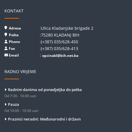
KONTAKT
:Ulica Kladanjske brigade 2
Adresa
:75280 KLADANJ BIH
Pošta
:(+387) 035/628-450
Phone
:(+387) 035/628-413
Fax
:
Email
opcinakl@bih.net.ba
RADNO VRIJEME
Radnim danima od ponedjeljka do petka
Od 7:30 - 16:00 sati
Pauza
Od 10:00 - 10:30 sati
Praznici neradni: Međunarodni i državn