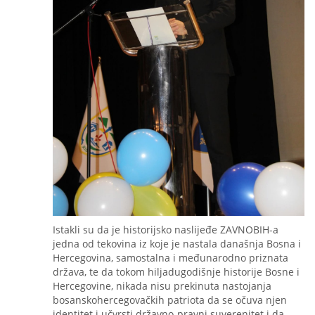
Istakli su da je historijsko naslijeđe ZAVNOBIH-a
jedna od tekovina iz koje je nastala današnja Bosna i
Hercegovina, samostalna i međunarodno priznata
država, te da tokom hiljadugodišnje historije Bosne i
Hercegovine, nikada nisu prekinuta nastojanja
bosanskohercegovačkih patriota da se očuva njen
identitet i učvrsti državno-pravni suverenitet i da