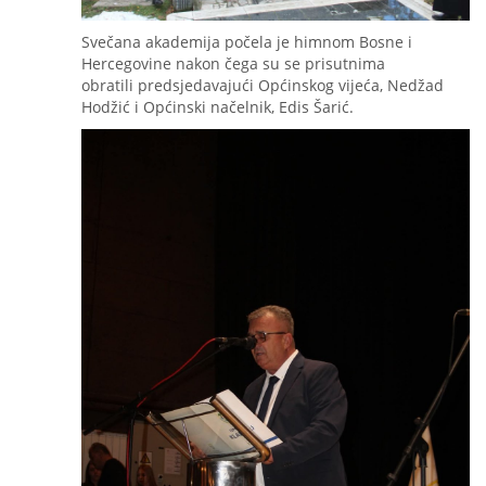
Svečana akademija počela je himnom Bosne i
Hercegovine nakon čega su se prisutnima
obratili predsjedavajući Općinskog vijeća, Nedžad
Hodžić i Općinski načelnik, Edis Šarić.