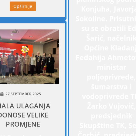
Opširnije
Konjuha, Javorja
Sokoline. Prisut
su se obratili Ed
Šarić, načelni
Općine Kladanj
Fedahija Ahmetov
ministar
poljoprivrede,
šumarstva i
27 SEPTEMBER 2025
vodoprivrede T
ALA ULAGANJA
Žarko Vujović,
DONOSE VELIKE
predsjednik
PROMJENE
Skupštine TK, S
Čorbić, predsjed