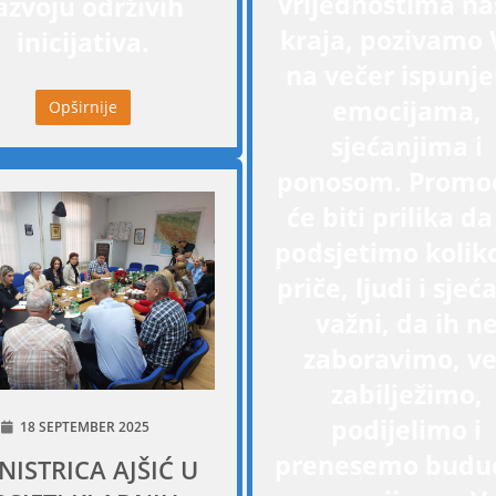
vrijednostima na
azvoju održivih
kraja, pozivamo 
inicijativa.
na večer ispunj
emocijama,
Opširnije
sjećanjima i
ponosom. Promoc
će biti prilika da
podsjetimo kolik
priče, ljudi i sjeć
važni, da ih n
zaboravimo, v
zabilježimo,
podijelimo i
18 SEPTEMBER 2025
prenesemo budu
NISTRICA AJŠIĆ U