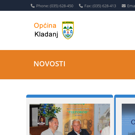
Phone: (035) 628-450
Fax: (035) 628-413
Emai
NOVOSTI