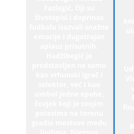
Fazlagić, čiji su
životopisi i doprinos
ko
fudbalu izazvali snažne
ul
emocije i dugotrajan
aplauz prisutnih.
Hadžibegić je
predstavljen ne samo
Ud
kao vrhunski igrač i
Vi
selektor, već i kao
simbol jedne epohe,
čovjek koji je svojim
fin
potezima na terenu
gradio mostove među
K
ljudima. Njegova