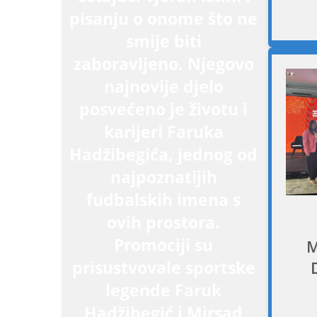
pisanju o onome što ne
smije biti
zaboravljeno. Njegovo
najnovije djelo
posvećeno je životu i
karijeri Faruka
Hadžibegića, jednog od
najpoznatijih
fudbalskih imena s
ovih prostora.
Promociji su
M
prisustvovale sportske
legende Faruk
Hadžibegić i Mirsad