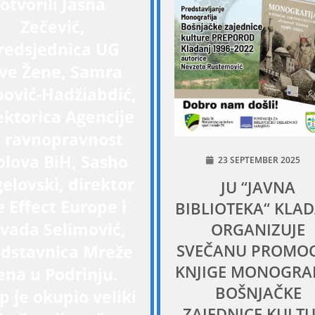
otvorili Jasna
Zečević,
redsjednica UG
ive Žene, Samra
ipović-Hadžiabdić,
ektorica Agencije
a ravnopravnost
olova BiH, Sasho
23 SEPTEMBER 2025
elovski, direktor
JU “JAVNA
 Effect Europe i
BIBLIOTEKA“ KLA
vada Selimović,
ORGANIZUJE
SVEČANU PROMOC
dstavnica Mreže
KNJIGE MONOGRAF
ena u Podrinju.
BOŠNJAČKE
p je okupio veliki
ZAJEDNICE KULT