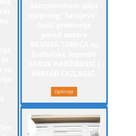
šeg
šampionskom sjaju
Vas
njegovog “Sarajeva“.
enu
Gosti promocije
pored autora
BRANKA TOMIĆA su
ija
fudbalske legende
 se
FARUK HADŽIBEGIĆ i
o su
MIRSAD FAZLAGIĆ.
anja
e
Opširnije
eć
ćim