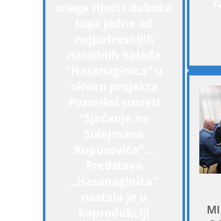
r
snaga riječi i duboka
tuga jedne od
najpotresnijih
narodnih balada
“Hasanaginica“ u
okviru projekta
Pozorišni susreti
“Sjećanje na
Sulejmana
Kupusovića“...
Predstava
„Hasanaginica“
nastala je u
MI
koprodukciji