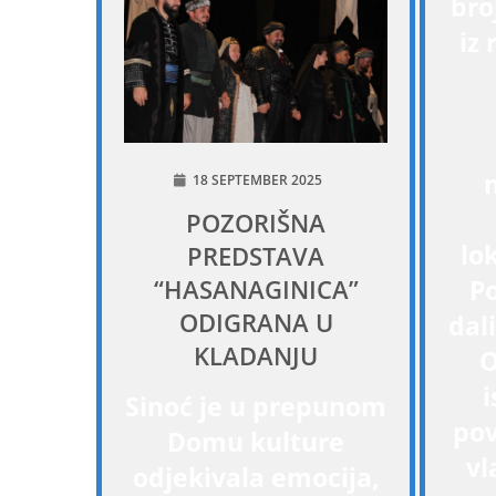
bro
iz 
18 SEPTEMBER 2025
POZORIŠNA
lo
PREDSTAVA
P
“HASANAGINICA”
ODIGRANA U
dali
KLADANJU
O
i
Sinoć je u prepunom
pov
Domu kulture
vl
odjekivala emocija,