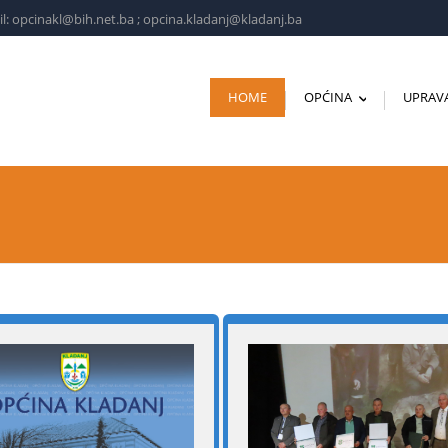
l: opcinakl@bih.net.ba ; opcina.kladanj@kladanj.ba
HOME
OPĆINA
UPRAV
...