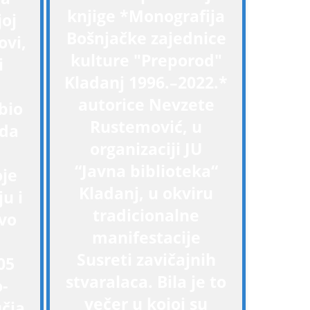
knjige *Monografija
joj
Bošnjačke zajednice
ovi,
kulture "Preporod"
i
Kladanj 1996.–2022.*
autorice Nevzete
bio
Rustemović, u
oda
organizaciji JU
“Javna biblioteka“
oje
Kladanj, u okviru
ju i
tradicionalne
vo
manifestacije
Susreti zavičajnih
05
stvaralaca. Bila je to
-
večer u kojoj su
čja