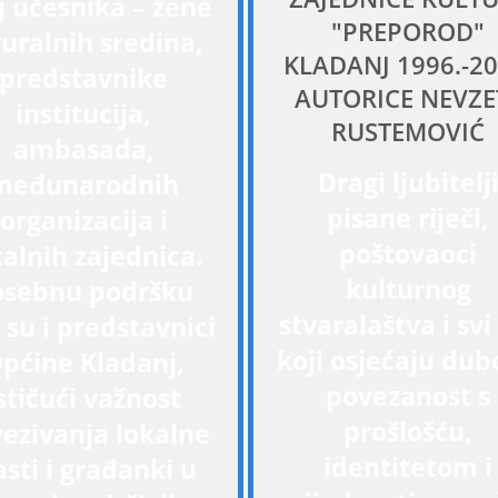
j učesnika – žene
"PREPOROD"
ruralnih sredina,
KLADANJ 1996.-20
predstavnike
AUTORICE NEVZE
institucija,
RUSTEMOVIĆ
ambasada,
Dragi ljubitelj
međunarodnih
pisane riječi,
organizacija i
poštovaoci
kalnih zajednica.
kulturnog
osebnu podršku
stvaralaštva i svi
 su i predstavnici
koji osjećaju du
pćine Kladanj,
povezanost s
stičući važnost
prošlošću,
ezivanja lokalne
identitetom i
asti i građanki u