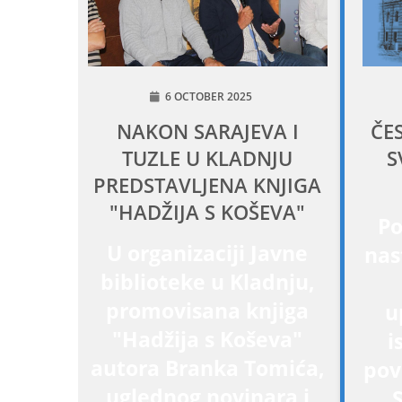
6 OCTOBER 2025
NAKON SARAJEVA I
ČE
TUZLE U KLADNJU
S
PREDSTAVLJENA KNJIGA
"HADŽIJA S KOŠEVA"
Po
U organizaciji Javne
nas
biblioteke u Kladnju,
promovisana knjiga
u
"Hadžija s Koševa"
i
autora Branka Tomića,
pov
uglednog novinara i