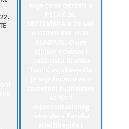
koja će se održati u
PETAK 26.
22.
SEPTEMBRA u 19 sati
TE
u DOMU KULTURE
KLADANJ. Ovim
i
djelom novinar i
publicista Branko
Tomić ovjekovječio
je svjedočanstvo o
 oni
izuzetnoj fudbalskoj
boku
karijeri
reprezentativnog
rekordera Faruka
Hadžibegića i