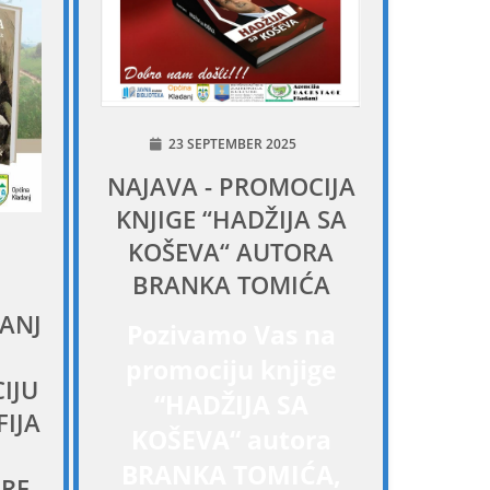
23 SEPTEMBER 2025
NAJAVA - PROMOCIJA
KNJIGE “HADŽIJA SA
KOŠEVA“ AUTORA
BRANKA TOMIĆA
DANJ
Pozivamo Vas na
promociju knjige
IJU
“HADŽIJA SA
IJA
KOŠEVA“ autora
BRANKA TOMIĆA,
URE