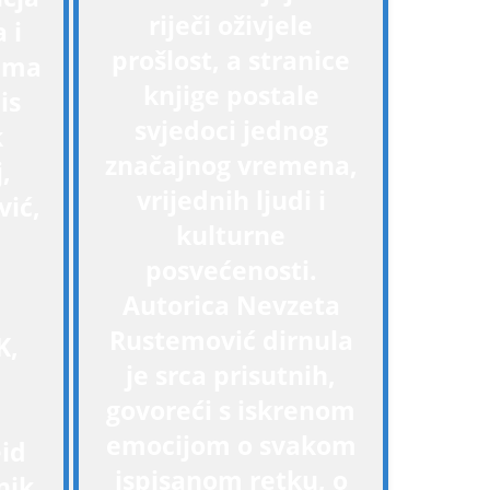
riječi oživjele
 i
prošlost, a stranice
nima
knjige postale
is
svjedoci jednog
k
značajnog vremena,
,
vrijednih ljudi i
ić,
kulturne
posvećenosti.
Autorica Nevzeta
Rustemović dirnula
K,
je srca prisutnih,
govoreći s iskrenom
emocijom o svakom
eid
ispisanom retku, o
nik