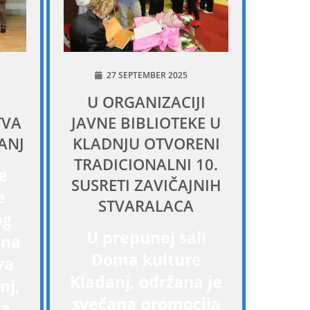
27 SEPTEMBER 2025
U ORGANIZACIJI
TVA
JAVNE BIBLIOTEKE U
ANJ
KLADNJU OTVORENI
TRADICIONALNI 10.
e
SUSRETI ZAVIČAJNIH
e
STVARALACA
og
U prepunoj sali
ina
Doma kulture
va
Kladanj, održana je
nj,
svečana promocija
na