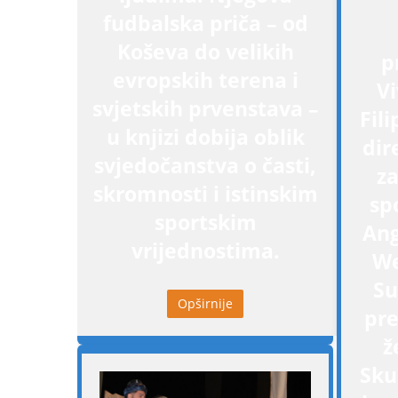
fudbalska priča – od
Koševa do velikih
p
evropskih terena i
V
svjetskih prvenstava –
Fil
u knjizi dobija oblik
dir
svjedočanstva o časti,
z
skromnosti i istinskim
sp
sportskim
Ang
vrijednostima.
We
Su
Opširnije
pre
ž
Sku