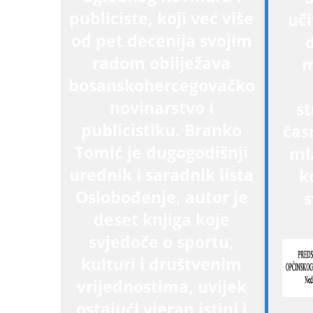
publiciste, koji već više
uči
od pet decenija svojim
radom obilježava
m
bosanskohercegovačko
novinarstvo i
st
publicistiku. Branko
časn
Tomić je dugogodišnji
ml
urednik i saradnik lista
k
Oslobođenje, autor je
s
deset knjiga koje
svjedoče o sportu,
kulturi i društvenim
vrijednostima, uvijek
ostajući vjeran istini i