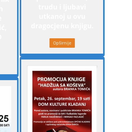
trudu i ljubavi
h
utkanoj u ovu
e
dragocjenu knjigu.
ć,
D
Opširnije