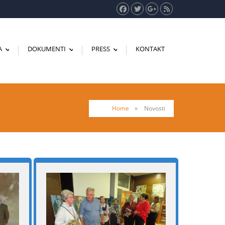
A
DOKUMENTI
PRESS
KONTAKT
...
...
...
Home
»
Novosti