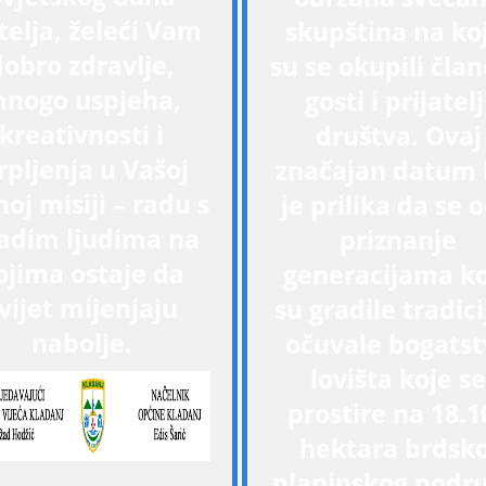
telja, želeći Vam
skupština na ko
dobro zdravlje,
su se okupili član
nogo uspjeha,
gosti i prijatelj
kreativnosti i
društva. Ovaj
rpljenja u Vašoj
značajan datum 
oj misiji – radu s
je prilika da se 
adim ljudima na
priznanje
ojima ostaje da
generacijama k
vijet mijenjaju
su gradile tradici
nabolje.
očuvale bogatst
lovišta koje se
prostire na 18.1
hektara brdsko
planinskog podru