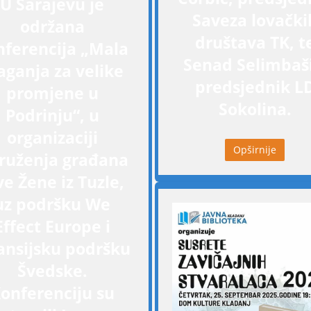
U Sarajevu je
Saveza lovački
održana
društava TK, t
nferencija „Mala
Senad Selimbaši
aganja za velike
predsjednik L
promjene u
Sokolina.
Podrinju“, u
organizaciji
Opširnije
ruženja građana
ve Žene iz Tuzle,
uz podršku We
Effect Europe i
ansijsku podršku
Švedske.
onferenciju su