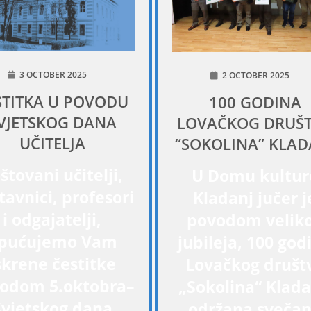
3 OCTOBER 2025
2 OCTOBER 2025
STITKA U POVODU
100 GODINA
VJETSKOG DANA
LOVAČKOG DRUŠ
UČITELJA
“SOKOLINA” KLAD
štovani učitelji,
U Domu kultur
tavnici, profesori
Kladanj jučer j
i odgajatelji,
povodom velik
pućujemo Vam
jubileja, 100 god
skrene čestitke
Lovačkog društ
odom 5.oktobra–
„Sokolina“ Klada
Svjetskog dana
održana sveča